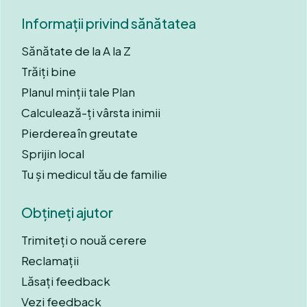
Informații privind sănătatea
Sănătate de la A la Z
Trăiți bine
Planul minții tale Plan
Calculează-ți vârsta inimii
Pierderea în greutate
Sprijin local
Tu și medicul tău de familie
Obțineți ajutor
Trimiteți o nouă cerere
Reclamații
Lăsați feedback
Vezi feedback