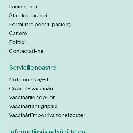
Pacienți noi
Știri de practică
Formulare pentru pacienți
Cariere
Politici
Contactați-ne
Serviciile noastre
Note bolnavi/Fit
Covid-19 vaccinări
Vaccinările copiilor
Vaccinări antigripale
Vaccinări împotriva zonei zoster
Informații privind sănătatea