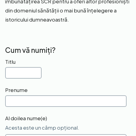
îmbunătățirea SCR pentru a oferi altor profesioniști
din domeniul sănătății o mai bună înțelegere a
istoricului dumneavoastră.
Cum vă numiți?
Titlu
Prenume
Al doilea nume(e)
Acesta este un câmp opțional.