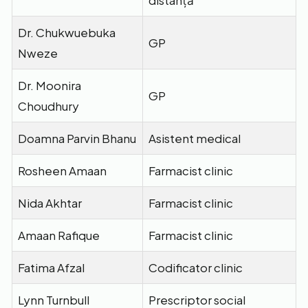
distanță
Dr. Chukwuebuka
GP
Nweze
Dr. Moonira
GP
Choudhury
Doamna Parvin Bhanu
Asistent medical
Rosheen Amaan
Farmacist clinic
Nida Akhtar
Farmacist clinic
Amaan Rafique
Farmacist clinic
Fatima Afzal
Codificator clinic
Lynn Turnbull
Prescriptor social